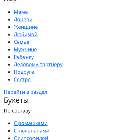
Маме
Дочери
Женщине
Любимой
Семье
Мужчине
Ребенку
Деловому партнеру
Подруге
Сестре
Перейти в раздел
Букеты
По составу
С ромашками
С тюльпанами
С гипсофилой