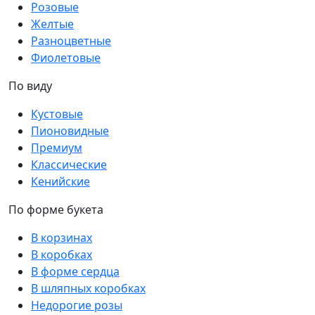
Розовые
Желтые
Разноцветные
Фиолетовые
По виду
Кустовые
Пионовидные
Премиум
Классические
Кенийские
По форме букета
В корзинах
В коробках
В форме сердца
В шляпных коробках
Недорогие розы