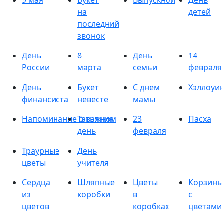
9 мая
Букет
Выпускной
День
на
детей
последний
звонок
День
8
День
14
России
марта
семьи
февраля
День
Букет
С днем
Хэллоуи
финансиста
невесте
мамы
Напоминание о важном
Татьянин
23
Пасха
день
февраля
Траурные
День
цветы
учителя
Сердца
Шляпные
Цветы
Корзин
из
коробки
в
с
цветов
коробках
цветами