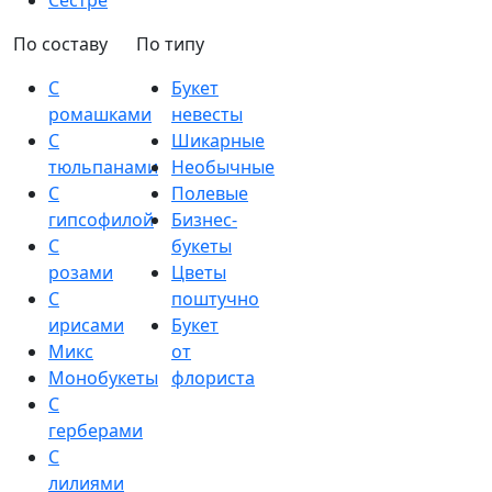
Сестре
По составу
По типу
С
Букет
ромашками
невесты
С
Шикарные
тюльпанами
Необычные
С
Полевые
гипсофилой
Бизнес-
С
букеты
розами
Цветы
С
поштучно
ирисами
Букет
Микс
от
Монобукеты
флориста
С
герберами
С
лилиями