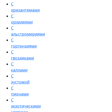
С
хризантемами
С
орхидеями
С
альстромериями
С
гортензиями
С
гвоздиками
С
каллами
С
эустомой
С
пионами
С
экзотическими