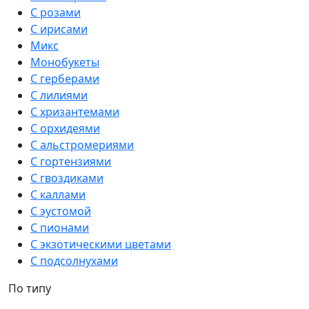
С розами
С ирисами
Микс
Монобукеты
С герберами
С лилиями
С хризантемами
С орхидеями
С альстромериями
С гортензиями
С гвоздиками
С каллами
С эустомой
С пионами
С экзотическими цветами
С подсолнухами
По типу