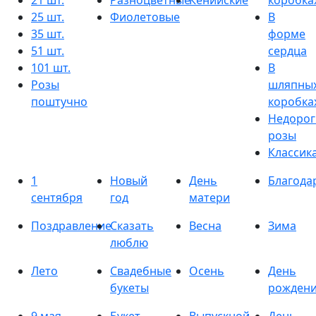
21 шт.
Разноцветные
Кенийские
коробка
25 шт.
Фиолетовые
В
35 шт.
форме
51 шт.
сердца
101 шт.
В
Розы
шляпны
поштучно
коробка
Недорог
розы
Классик
1
Новый
День
Благода
сентября
год
матери
Поздравление
Сказать
Весна
Зима
люблю
Лето
Свадебные
Осень
День
букеты
рожден