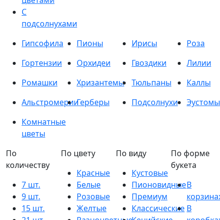
цветами
С
подсолнухами
Гипсофила
Пионы
Ирисы
Роза
Гортензии
Орхидеи
Гвоздики
Лилии
Ромашки
Хризантемы
Тюльпаны
Каллы
Альстромерии
Герберы
Подсолнухи
Эустомы
Комнатные
цветы
По
По цвету
По виду
По форме
количеству
букета
Красные
Кустовые
7 шт.
Белые
Пионовидные
В
9 шт.
Розовые
Премиум
корзина
15 шт.
Желтые
Классические
В