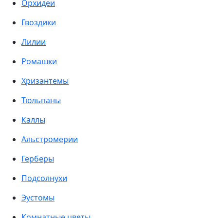
Орхидеи
Гвоздики
Лилии
Ромашки
Хризантемы
Тюльпаны
Каллы
Альстромерии
Герберы
Подсолнухи
Эустомы
Комнатные цветы