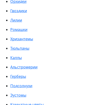
Орхидеи
Гвоздики
Лилии
Ромашки
Хризантемы
Тюльпаны
Каллы
Альстромерии
Герберы
Подсолнухи
Эустомы
Комнатные цветы