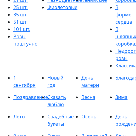
21 шт.
Разноцветные
Кенийские
коробка
25 шт.
Фиолетовые
В
35 шт.
форме
51 шт.
сердца
101 шт.
В
Розы
шляпны
поштучно
коробка
Недорог
розы
Классик
1
Новый
День
Благода
сентября
год
матери
Поздравление
Сказать
Весна
Зима
люблю
Лето
Свадебные
Осень
День
букеты
рожден