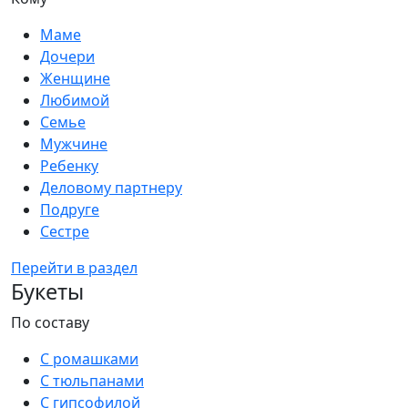
Маме
Дочери
Женщине
Любимой
Семье
Мужчине
Ребенку
Деловому партнеру
Подруге
Сестре
Перейти в раздел
Букеты
По составу
С ромашками
С тюльпанами
С гипсофилой