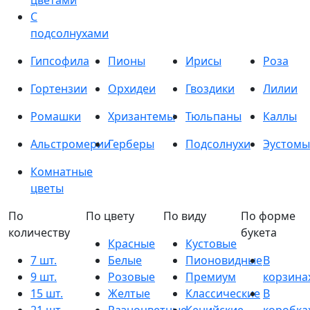
цветами
С
подсолнухами
Гипсофила
Пионы
Ирисы
Роза
Гортензии
Орхидеи
Гвоздики
Лилии
Ромашки
Хризантемы
Тюльпаны
Каллы
Альстромерии
Герберы
Подсолнухи
Эустомы
Комнатные
цветы
По
По цвету
По виду
По форме
количеству
букета
Красные
Кустовые
7 шт.
Белые
Пионовидные
В
9 шт.
Розовые
Премиум
корзина
15 шт.
Желтые
Классические
В