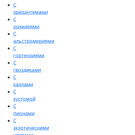
С
хризантемами
С
орхидеями
С
альстромериями
С
гортензиями
С
гвоздиками
С
каллами
С
эустомой
С
пионами
С
экзотическими