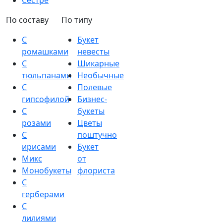
Сестре
По составу
По типу
С
Букет
ромашками
невесты
С
Шикарные
тюльпанами
Необычные
С
Полевые
гипсофилой
Бизнес-
С
букеты
розами
Цветы
С
поштучно
ирисами
Букет
Микс
от
Монобукеты
флориста
С
герберами
С
лилиями