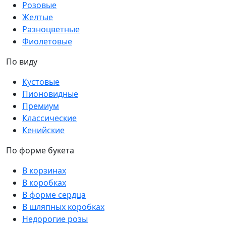
Розовые
Желтые
Разноцветные
Фиолетовые
По виду
Кустовые
Пионовидные
Премиум
Классические
Кенийские
По форме букета
В корзинах
В коробках
В форме сердца
В шляпных коробках
Недорогие розы