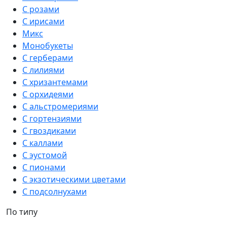
С розами
С ирисами
Микс
Монобукеты
С герберами
С лилиями
С хризантемами
С орхидеями
С альстромериями
С гортензиями
С гвоздиками
С каллами
С эустомой
С пионами
С экзотическими цветами
С подсолнухами
По типу