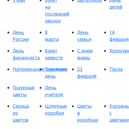
9 мая
Букет
Выпускной
День
на
детей
последний
звонок
День
8
День
14
России
марта
семьи
февраля
День
Букет
С днем
Хэллоуи
финансиста
невесте
мамы
Напоминание о важном
Татьянин
23
Пасха
день
февраля
Траурные
День
цветы
учителя
Сердца
Шляпные
Цветы
Корзин
из
коробки
в
с
цветов
коробках
цветами