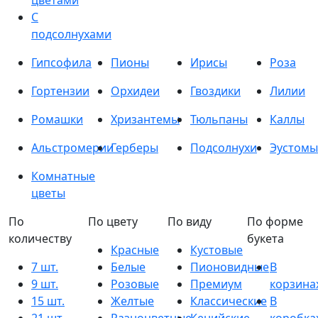
цветами
С
подсолнухами
Гипсофила
Пионы
Ирисы
Роза
Гортензии
Орхидеи
Гвоздики
Лилии
Ромашки
Хризантемы
Тюльпаны
Каллы
Альстромерии
Герберы
Подсолнухи
Эустомы
Комнатные
цветы
По
По цвету
По виду
По форме
количеству
букета
Красные
Кустовые
7 шт.
Белые
Пионовидные
В
9 шт.
Розовые
Премиум
корзина
15 шт.
Желтые
Классические
В