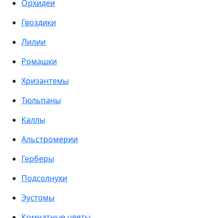
Орхидеи
Гвоздики
Лилии
Ромашки
Хризантемы
Тюльпаны
Каллы
Альстромерии
Герберы
Подсолнухи
Эустомы
Комнатные цветы