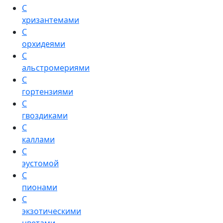
С
хризантемами
С
орхидеями
С
альстромериями
С
гортензиями
С
гвоздиками
С
каллами
С
эустомой
С
пионами
С
экзотическими