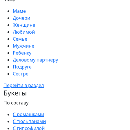
Маме
Дочери
Женщине
Любимой
Семье
Мужчине
Ребенку
Деловому партнеру
Подруге
Сестре
Перейти в раздел
Букеты
По составу
С ромашками
С тюльпанами
С гипсофилой