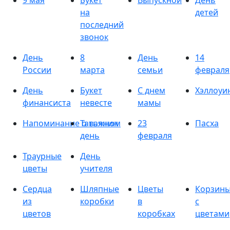
9 мая
Букет
Выпускной
День
на
детей
последний
звонок
День
8
День
14
России
марта
семьи
февраля
День
Букет
С днем
Хэллоуи
финансиста
невесте
мамы
Напоминание о важном
Татьянин
23
Пасха
день
февраля
Траурные
День
цветы
учителя
Сердца
Шляпные
Цветы
Корзин
из
коробки
в
с
цветов
коробках
цветами