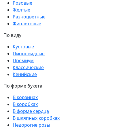
Розовые
Желтые
Разноцветные
Фиолетовые
По виду
Кустовые
Пионовидные
Премиум
Классические
Кенийские
По форме букета
В корзинах
В коробках
В форме сердца
В шляпных коробках
Недорогие розы