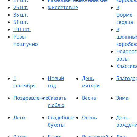
21 шт.
Разноцветные
Кенийские
коробка
25 шт.
Фиолетовые
В
35 шт.
форме
51 шт.
сердца
101 шт.
В
Розы
шляпны
поштучно
коробка
Недорог
розы
Классик
1
Новый
День
Благода
сентября
год
матери
Поздравление
Сказать
Весна
Зима
люблю
Лето
Свадебные
Осень
День
букеты
рожден