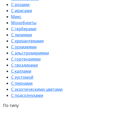
С розами
С ирисами
Микс
Монобукеты
С герберами
С лилиями
С хризантемами
С орхидеями
С альстромериями
С гортензиями
С гвоздиками
С каллами
С эустомой
С пионами
С экзотическими цветами
С подсолнухами
По типу