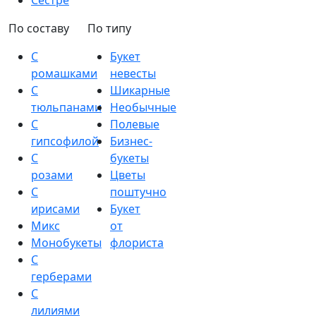
Сестре
По составу
По типу
С
Букет
ромашками
невесты
С
Шикарные
тюльпанами
Необычные
С
Полевые
гипсофилой
Бизнес-
С
букеты
розами
Цветы
С
поштучно
ирисами
Букет
Микс
от
Монобукеты
флориста
С
герберами
С
лилиями