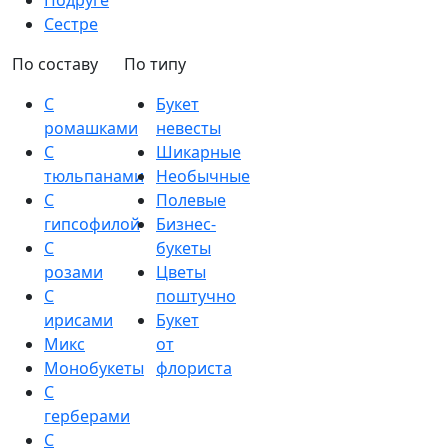
Подруге
Сестре
По составу
По типу
С
Букет
ромашками
невесты
С
Шикарные
тюльпанами
Необычные
С
Полевые
гипсофилой
Бизнес-
С
букеты
розами
Цветы
С
поштучно
ирисами
Букет
Микс
от
Монобукеты
флориста
С
герберами
С