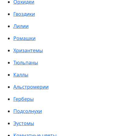
Орхидеи
Гвоздики
Лилии
Ромашки
Хризантемы
Тюльпаны
Каллы
Альстромерии
Герберы
Подсолнухи
Эустомы
Комнатные цветы