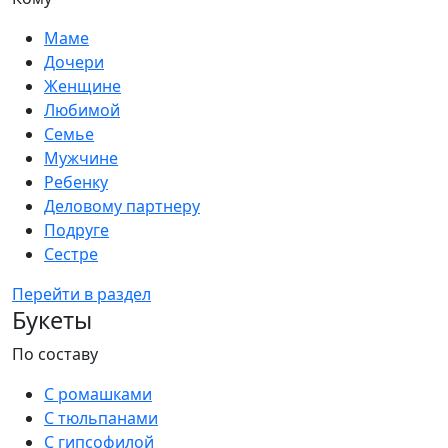
Маме
Дочери
Женщине
Любимой
Семье
Мужчине
Ребенку
Деловому партнеру
Подруге
Сестре
Перейти в раздел
Букеты
По составу
С ромашками
С тюльпанами
С гипсофилой