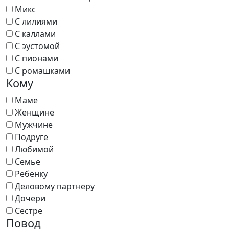
Микс
С лилиями
С каллами
С эустомой
С пионами
С ромашками
Кому
Маме
Женщине
Мужчине
Подруге
Любимой
Семье
Ребенку
Деловому партнеру
Дочери
Сестре
Повод