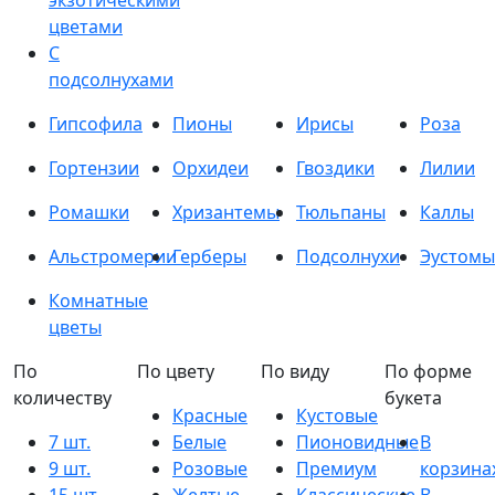
экзотическими
цветами
С
подсолнухами
Гипсофила
Пионы
Ирисы
Роза
Гортензии
Орхидеи
Гвоздики
Лилии
Ромашки
Хризантемы
Тюльпаны
Каллы
Альстромерии
Герберы
Подсолнухи
Эустомы
Комнатные
цветы
По
По цвету
По виду
По форме
количеству
букета
Красные
Кустовые
7 шт.
Белые
Пионовидные
В
9 шт.
Розовые
Премиум
корзина