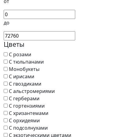
от
до
Цветы
С розами
С тюльпанами
Монобукеты
С ирисами
С гвоздиками
С альстромериями
С герберами
С гортензиями
С хризантемами
С орхидеями
С подсолнухами
С экзотическими цветами