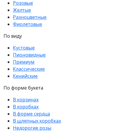
Розовые
Желтые
Разноцветные
Фиолетовые
По виду
Кустовые
Пионовидные
Премиум
Классические
Кенийские
По форме букета
В корзинах
В коробках
В форме сердца
В шляпных коробках
Недорогие розы