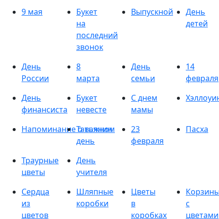
9 мая
Букет
Выпускной
День
на
детей
последний
звонок
День
8
День
14
России
марта
семьи
февраля
День
Букет
С днем
Хэллоуи
финансиста
невесте
мамы
Напоминание о важном
Татьянин
23
Пасха
день
февраля
Траурные
День
цветы
учителя
Сердца
Шляпные
Цветы
Корзин
из
коробки
в
с
цветов
коробках
цветами