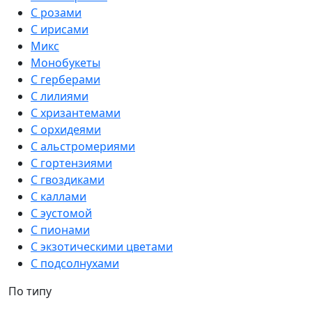
С розами
С ирисами
Микс
Монобукеты
С герберами
С лилиями
С хризантемами
С орхидеями
С альстромериями
С гортензиями
С гвоздиками
С каллами
С эустомой
С пионами
С экзотическими цветами
С подсолнухами
По типу