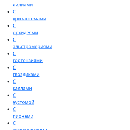
лилиями
С
хризантемами
С
орхидеями
С
альстромериями
С
гортензиями
С
гвоздиками
С
каллами
С
эустомой
С
пионами
С