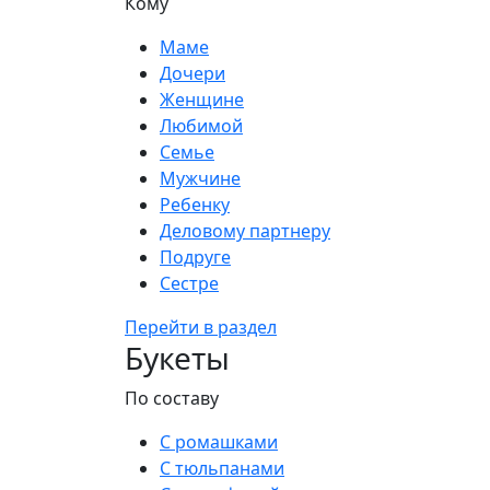
Кому
Маме
Дочери
Женщине
Любимой
Семье
Мужчине
Ребенку
Деловому партнеру
Подруге
Сестре
Перейти в раздел
Букеты
По составу
С ромашками
С тюльпанами