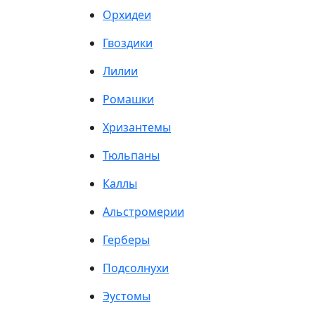
Орхидеи
Гвоздики
Лилии
Ромашки
Хризантемы
Тюльпаны
Каллы
Альстромерии
Герберы
Подсолнухи
Эустомы