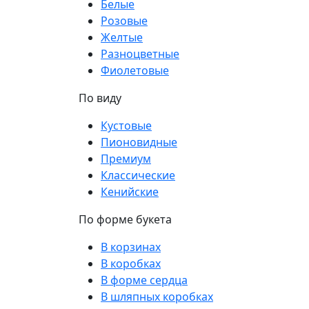
Белые
Розовые
Желтые
Разноцветные
Фиолетовые
По виду
Кустовые
Пионовидные
Премиум
Классические
Кенийские
По форме букета
В корзинах
В коробках
В форме сердца
В шляпных коробках