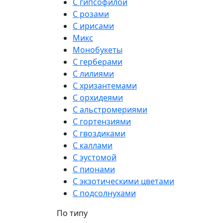
С гипсофилой
С розами
С ирисами
Микс
Монобукеты
С герберами
С лилиями
С хризантемами
С орхидеями
С альстромериями
С гортензиями
С гвоздиками
С каллами
С эустомой
С пионами
С экзотическими цветами
С подсолнухами
По типу