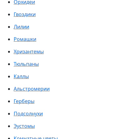
Орхидеи
Гвоздики
Лилии
Ромашки
Хризантемы
Тюльпаны
Каллы
Альстромерии
Герберы
Подсолнухи
Эустомы
Комнатные цветы