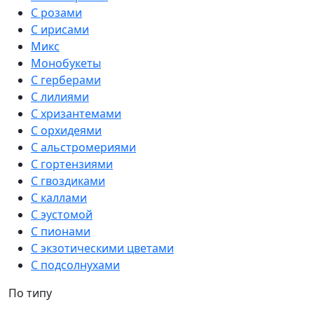
С розами
С ирисами
Микс
Монобукеты
С герберами
С лилиями
С хризантемами
С орхидеями
С альстромериями
С гортензиями
С гвоздиками
С каллами
С эустомой
С пионами
С экзотическими цветами
С подсолнухами
По типу