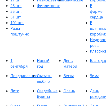
21 шт.
Разноцветные
Кенийские
коробка
25 шт.
Фиолетовые
В
35 шт.
форме
51 шт.
сердца
101 шт.
В
Розы
шляпны
поштучно
коробка
Недорог
розы
Классик
1
Новый
День
Благода
сентября
год
матери
Поздравление
Сказать
Весна
Зима
люблю
Лето
Свадебные
Осень
День
букеты
рожден