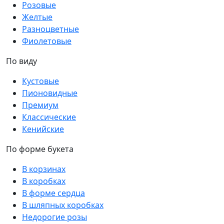
Розовые
Желтые
Разноцветные
Фиолетовые
По виду
Кустовые
Пионовидные
Премиум
Классические
Кенийские
По форме букета
В корзинах
В коробках
В форме сердца
В шляпных коробках
Недорогие розы