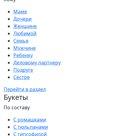
Маме
Дочери
Женщине
Любимой
Семье
Мужчине
Ребенку
Деловому партнеру
Подруге
Сестре
Перейти в раздел
Букеты
По составу
С ромашками
С тюльпанами
С гипсофилой