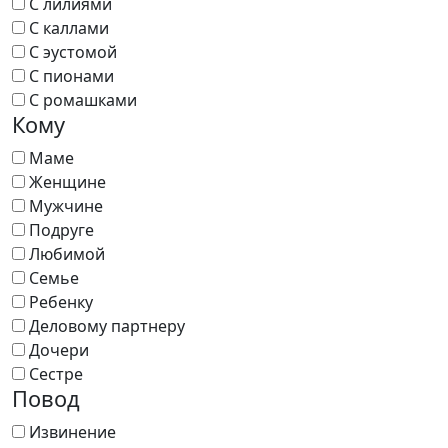
С лилиями
С каллами
С эустомой
С пионами
С ромашками
Кому
Маме
Женщине
Мужчине
Подруге
Любимой
Семье
Ребенку
Деловому партнеру
Дочери
Сестре
Повод
Извинение