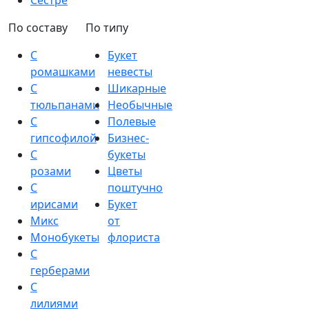
Сестре
По составу
По типу
С
Букет
ромашками
невесты
С
Шикарные
тюльпанами
Необычные
С
Полевые
гипсофилой
Бизнес-
С
букеты
розами
Цветы
С
поштучно
ирисами
Букет
Микс
от
Монобукеты
флориста
С
герберами
С
лилиями