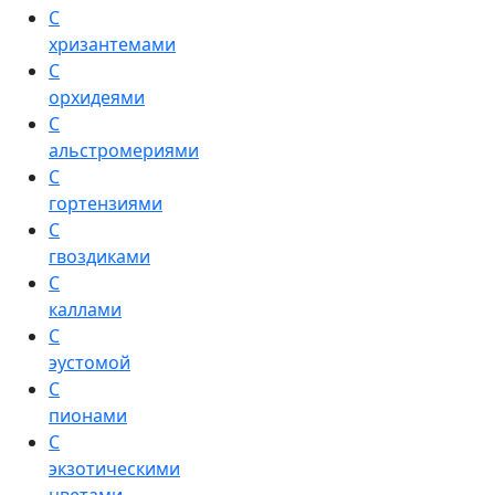
С
хризантемами
С
орхидеями
С
альстромериями
С
гортензиями
С
гвоздиками
С
каллами
С
эустомой
С
пионами
С
экзотическими