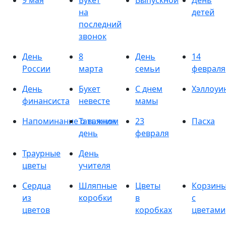
9 мая
Букет
Выпускной
День
на
детей
последний
звонок
День
8
День
14
России
марта
семьи
февраля
День
Букет
С днем
Хэллоуи
финансиста
невесте
мамы
Напоминание о важном
Татьянин
23
Пасха
день
февраля
Траурные
День
цветы
учителя
Сердца
Шляпные
Цветы
Корзин
из
коробки
в
с
цветов
коробках
цветами