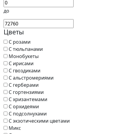
до
Цветы
С розами
С тюльпанами
Монобукеты
С ирисами
С гвоздиками
С альстромериями
С герберами
С гортензиями
С хризантемами
С орхидеями
С подсолнухами
С экзотическими цветами
Микс