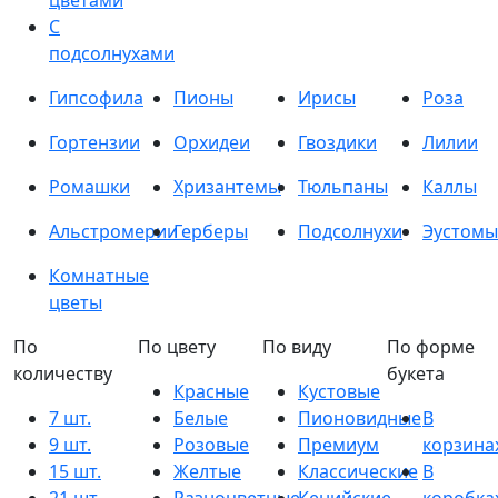
цветами
С
подсолнухами
Гипсофила
Пионы
Ирисы
Роза
Гортензии
Орхидеи
Гвоздики
Лилии
Ромашки
Хризантемы
Тюльпаны
Каллы
Альстромерии
Герберы
Подсолнухи
Эустомы
Комнатные
цветы
По
По цвету
По виду
По форме
количеству
букета
Красные
Кустовые
7 шт.
Белые
Пионовидные
В
9 шт.
Розовые
Премиум
корзина
15 шт.
Желтые
Классические
В