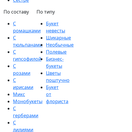
Сестре
По составу
По типу
С
Букет
ромашками
невесты
С
Шикарные
тюльпанами
Необычные
С
Полевые
гипсофилой
Бизнес-
С
букеты
розами
Цветы
С
поштучно
ирисами
Букет
Микс
от
Монобукеты
флориста
С
герберами
С
лилиями