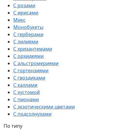
С розами
С ирисами
Микс
Монобукеты
С герберами
С лилиями
С хризантемами
С орхидеями
С альстромериями
С гортензиями
С гвоздиками
С каллами
С эустомой
С пионами
С экзотическими цветами
С подсолнухами
По типу