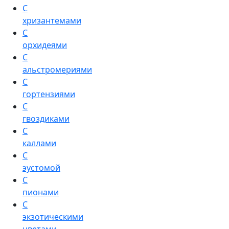
С
хризантемами
С
орхидеями
С
альстромериями
С
гортензиями
С
гвоздиками
С
каллами
С
эустомой
С
пионами
С
экзотическими