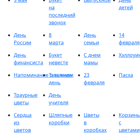
9 мая
Букет
Выпускной
День
на
детей
последний
звонок
День
8
День
14
России
марта
семьи
февраля
День
Букет
С днем
Хэллоуи
финансиста
невесте
мамы
Напоминание о важном
Татьянин
23
Пасха
день
февраля
Траурные
День
цветы
учителя
Сердца
Шляпные
Цветы
Корзин
из
коробки
в
с
цветов
коробках
цветами