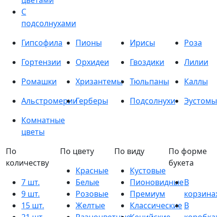
цветами
С
подсолнухами
Гипсофила
Пионы
Ирисы
Роза
Гортензии
Орхидеи
Гвоздики
Лилии
Ромашки
Хризантемы
Тюльпаны
Каллы
Альстромерии
Герберы
Подсолнухи
Эустомы
Комнатные
цветы
По
По цвету
По виду
По форме
количеству
букета
Красные
Кустовые
7 шт.
Белые
Пионовидные
В
9 шт.
Розовые
Премиум
корзина
15 шт.
Желтые
Классические
В