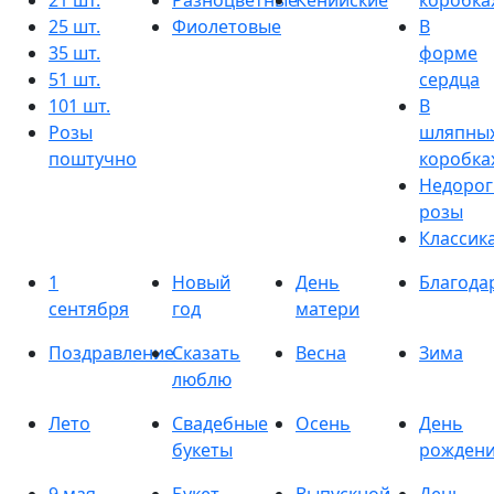
21 шт.
Разноцветные
Кенийские
коробка
25 шт.
Фиолетовые
В
35 шт.
форме
51 шт.
сердца
101 шт.
В
Розы
шляпны
поштучно
коробка
Недорог
розы
Классик
1
Новый
День
Благода
сентября
год
матери
Поздравление
Сказать
Весна
Зима
люблю
Лето
Свадебные
Осень
День
букеты
рожден