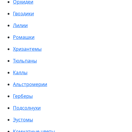
Орхидеи
Гвоздики
Лилии
Ромашки
Хризантемы
Тюльпаны
Каллы
Альстромерии
Герберы
Подсолнухи
Эустомы
Комнатные цветы