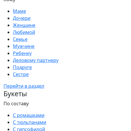
Маме
Дочери
Женщине
Любимой
Семье
Мужчине
Ребенку
Деловому партнеру
Подруге
Сестре
Перейти в раздел
Букеты
По составу
С ромашками
С тюльпанами
С гипсофилой