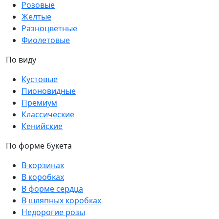
Розовые
Желтые
Разноцветные
Фиолетовые
По виду
Кустовые
Пионовидные
Премиум
Классические
Кенийские
По форме букета
В корзинах
В коробках
В форме сердца
В шляпных коробках
Недорогие розы