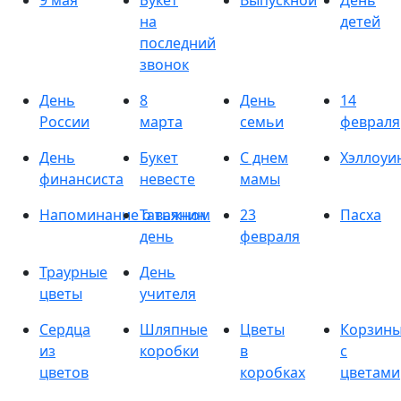
9 мая
Букет
Выпускной
День
на
детей
последний
звонок
День
8
День
14
России
марта
семьи
февраля
День
Букет
С днем
Хэллоуи
финансиста
невесте
мамы
Напоминание о важном
Татьянин
23
Пасха
день
февраля
Траурные
День
цветы
учителя
Сердца
Шляпные
Цветы
Корзин
из
коробки
в
с
цветов
коробках
цветами