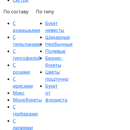
Сестре
По составу
По типу
С
Букет
ромашками
невесты
С
Шикарные
тюльпанами
Необычные
С
Полевые
гипсофилой
Бизнес-
С
букеты
розами
Цветы
С
поштучно
ирисами
Букет
Микс
от
Монобукеты
флориста
С
герберами
С
лилиями