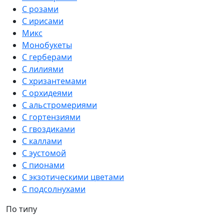
С розами
С ирисами
Микс
Монобукеты
С герберами
С лилиями
С хризантемами
С орхидеями
С альстромериями
С гортензиями
С гвоздиками
С каллами
С эустомой
С пионами
С экзотическими цветами
С подсолнухами
По типу