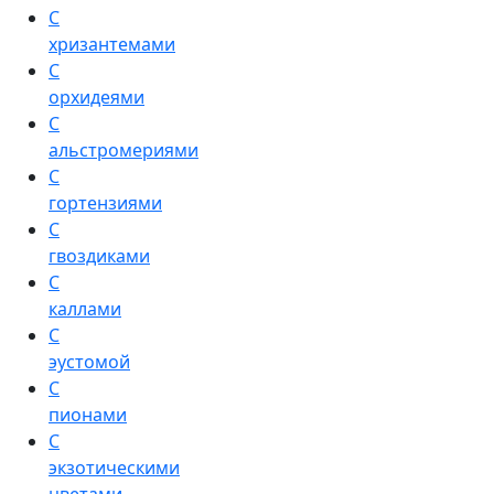
С
хризантемами
С
орхидеями
С
альстромериями
С
гортензиями
С
гвоздиками
С
каллами
С
эустомой
С
пионами
С
экзотическими