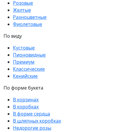
Розовые
Желтые
Разноцветные
Фиолетовые
По виду
Кустовые
Пионовидные
Премиум
Классические
Кенийские
По форме букета
В корзинах
В коробках
В форме сердца
В шляпных коробках
Недорогие розы