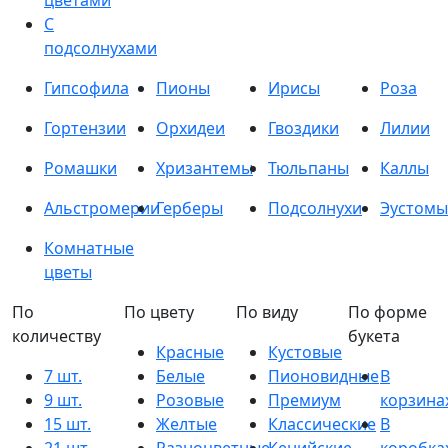
цветами
С
подсолнухами
Гипсофила
Пионы
Ирисы
Роза
Гортензии
Орхидеи
Гвоздики
Лилии
Ромашки
Хризантемы
Тюльпаны
Каллы
Альстромерии
Герберы
Подсолнухи
Эустомы
Комнатные
цветы
По
По цвету
По виду
По форме
количеству
букета
Красные
Кустовые
7 шт.
Белые
Пионовидные
В
9 шт.
Розовые
Премиум
корзина
15 шт.
Желтые
Классические
В