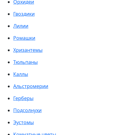
Орхидеи
Гвоздики
Лилии
Ромашки
Хризантемы
Тюльпаны
Каллы
Альстромерии
Герберы
Подсолнухи
Эустомы
Комнатные цветы