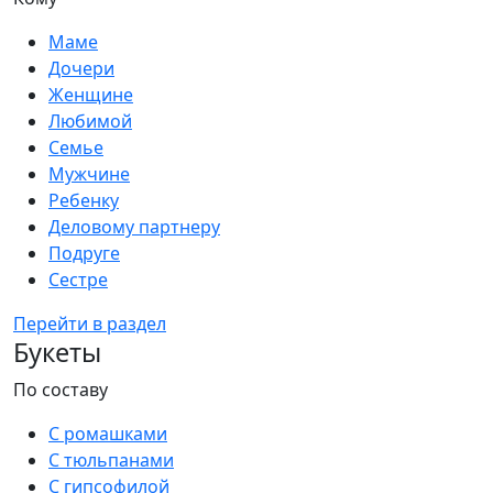
Маме
Дочери
Женщине
Любимой
Семье
Мужчине
Ребенку
Деловому партнеру
Подруге
Сестре
Перейти в раздел
Букеты
По составу
С ромашками
С тюльпанами
С гипсофилой