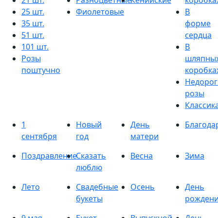
21 шт.
Разноцветные
Кенийские
коробка
25 шт.
Фиолетовые
В
35 шт.
форме
51 шт.
сердца
101 шт.
В
Розы
шляпны
поштучно
коробка
Недорог
розы
Классик
1
Новый
День
Благода
сентября
год
матери
Поздравление
Сказать
Весна
Зима
люблю
Лето
Свадебные
Осень
День
букеты
рожден