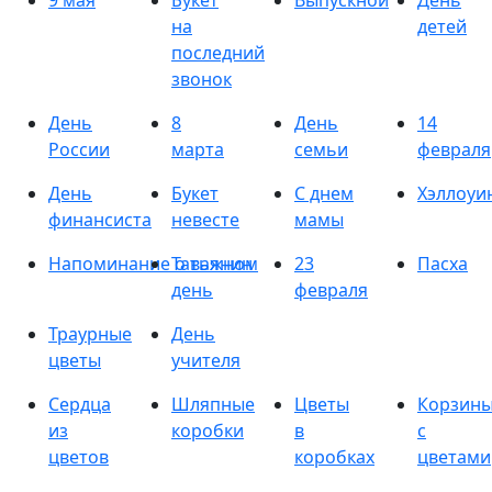
9 мая
Букет
Выпускной
День
на
детей
последний
звонок
День
8
День
14
России
марта
семьи
февраля
День
Букет
С днем
Хэллоуи
финансиста
невесте
мамы
Напоминание о важном
Татьянин
23
Пасха
день
февраля
Траурные
День
цветы
учителя
Сердца
Шляпные
Цветы
Корзин
из
коробки
в
с
цветов
коробках
цветами