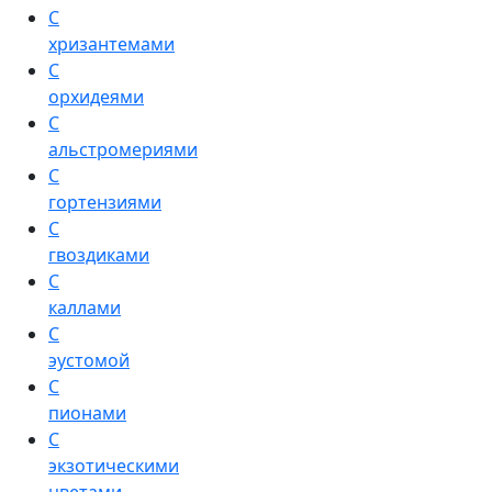
С
хризантемами
С
орхидеями
С
альстромериями
С
гортензиями
С
гвоздиками
С
каллами
С
эустомой
С
пионами
С
экзотическими