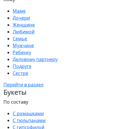
Маме
Дочери
Женщине
Любимой
Семье
Мужчине
Ребенку
Деловому партнеру
Подруге
Сестре
Перейти в раздел
Букеты
По составу
С ромашками
С тюльпанами
С гипсофилой