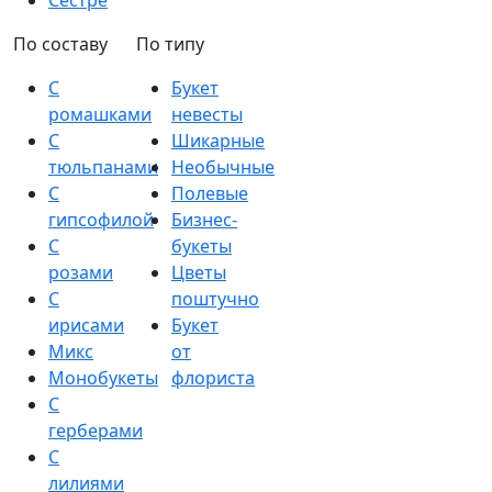
Сестре
По составу
По типу
С
Букет
ромашками
невесты
С
Шикарные
тюльпанами
Необычные
С
Полевые
гипсофилой
Бизнес-
С
букеты
розами
Цветы
С
поштучно
ирисами
Букет
Микс
от
Монобукеты
флориста
С
герберами
С
лилиями