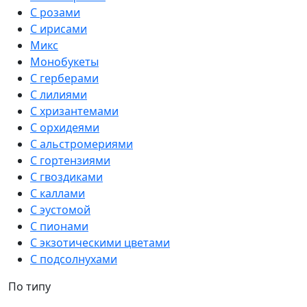
С розами
С ирисами
Микс
Монобукеты
С герберами
С лилиями
С хризантемами
С орхидеями
С альстромериями
С гортензиями
С гвоздиками
С каллами
С эустомой
С пионами
С экзотическими цветами
С подсолнухами
По типу