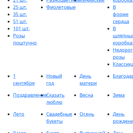
21 шт.
Разноцветные
Кенийские
коробка
25 шт.
Фиолетовые
В
35 шт.
форме
51 шт.
сердца
101 шт.
В
Розы
шляпны
поштучно
коробка
Недорог
розы
Классик
1
Новый
День
Благода
сентября
год
матери
Поздравление
Сказать
Весна
Зима
люблю
Лето
Свадебные
Осень
День
букеты
рожден