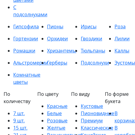
цветами
С
подсолнухами
Гипсофила
Пионы
Ирисы
Роза
Гортензии
Орхидеи
Гвоздики
Лилии
Ромашки
Хризантемы
Тюльпаны
Каллы
Альстромерии
Герберы
Подсолнухи
Эустомы
Комнатные
цветы
По
По цвету
По виду
По форме
количеству
букета
Красные
Кустовые
7 шт.
Белые
Пионовидные
В
9 шт.
Розовые
Премиум
корзина
15 шт.
Желтые
Классические
В