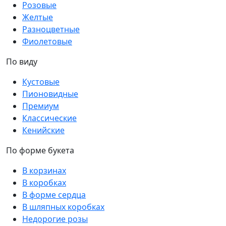
Розовые
Желтые
Разноцветные
Фиолетовые
По виду
Кустовые
Пионовидные
Премиум
Классические
Кенийские
По форме букета
В корзинах
В коробках
В форме сердца
В шляпных коробках
Недорогие розы