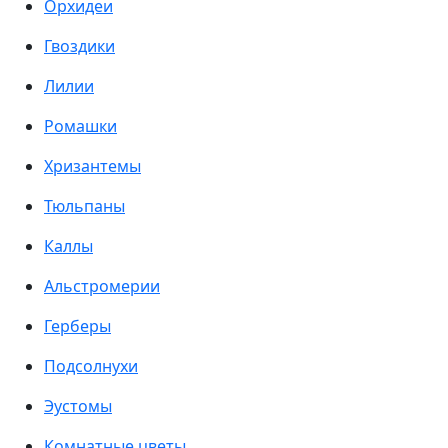
Орхидеи
Гвоздики
Лилии
Ромашки
Хризантемы
Тюльпаны
Каллы
Альстромерии
Герберы
Подсолнухи
Эустомы
Комнатные цветы