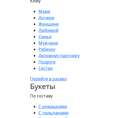
Кому
Маме
Дочери
Женщине
Любимой
Семье
Мужчине
Ребенку
Деловому партнеру
Подруге
Сестре
Перейти в раздел
Букеты
По составу
С ромашками
С тюльпанами