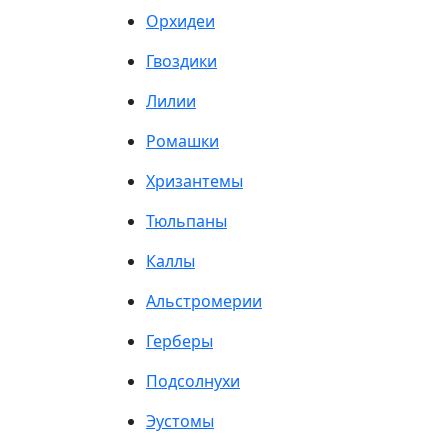
Орхидеи
Гвоздики
Лилии
Ромашки
Хризантемы
Тюльпаны
Каллы
Альстромерии
Герберы
Подсолнухи
Эустомы