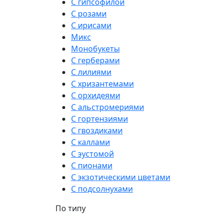
С гипсофилой
С розами
С ирисами
Микс
Монобукеты
С герберами
С лилиями
С хризантемами
С орхидеями
С альстромериями
С гортензиями
С гвоздиками
С каллами
С эустомой
С пионами
С экзотическими цветами
С подсолнухами
По типу